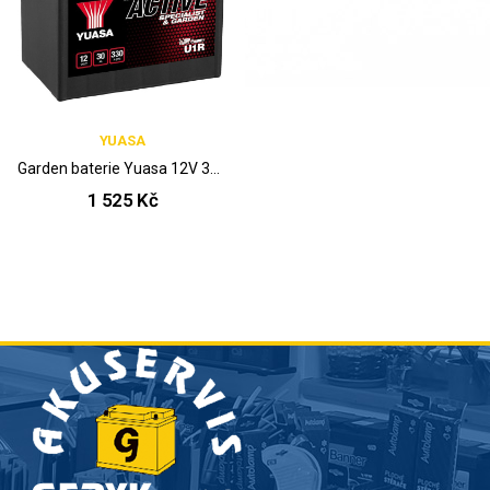
YUASA
Garden baterie Yuasa 12V 30Ah U1R P
1 525 Kč