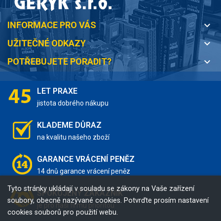
INFORMACE PRO VÁS
keyboard_arrow_down
UŽITEČNÉ ODKAZY
keyboard_arrow_down
POTŘEBUJETE PORADIT?
keyboard_arrow_down
LET PRAXE
jistota dobrého nákupu
KLADEME DŮRAZ
na kvalitu našeho zboží
GARANCE VRÁCENÍ PENĚZ
14 dnů garance vrácení peněz
Tyto stránky ukládají v souladu se zákony na Vaše zařízení
SPOKOJENÝ ZÁKAZNÍK
soubory, obecně nazývané cookies. Potvrďte prosím nastavení
je pro naši firmu prioritou
cookies souborů pro použití webu.