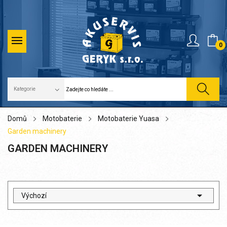
0
Domů
Motobaterie
Motobaterie Yuasa
Garden machinery
GARDEN MACHINERY

Výchozí