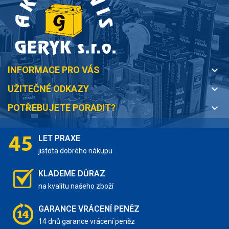
INFORMACE PRO VÁS
keyboard_arrow_down
UŽITEČNÉ ODKAZY
keyboard_arrow_down
POTŘEBUJETE PORADIT?
keyboard_arrow_down
LET PRAXE
jistota dobrého nákupu
KLADEME DŮRAZ
na kvalitu našeho zboží
GARANCE VRÁCENÍ PENĚZ
14 dnů garance vrácení peněz