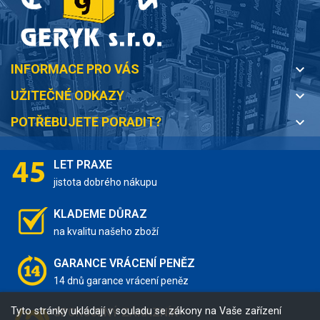
INFORMACE PRO VÁS
keyboard_arrow_down
UŽITEČNÉ ODKAZY
keyboard_arrow_down
POTŘEBUJETE PORADIT?
keyboard_arrow_down
LET PRAXE
jistota dobrého nákupu
KLADEME DŮRAZ
na kvalitu našeho zboží
GARANCE VRÁCENÍ PENĚZ
14 dnů garance vrácení peněz
Tyto stránky ukládají v souladu se zákony na Vaše zařízení
SPOKOJENÝ ZÁKAZNÍK